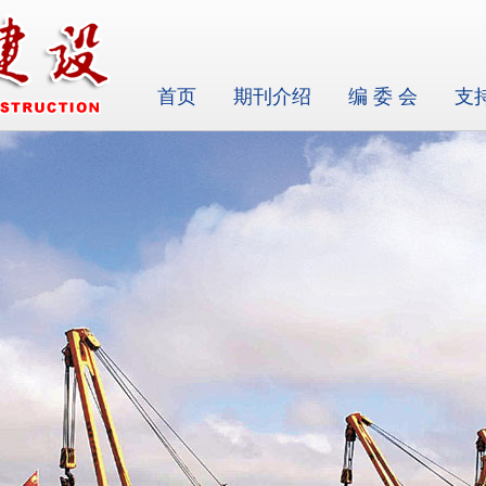
首页
期刊介绍
编 委 会
支