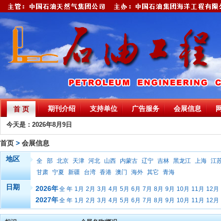
期刊介绍
支持单位
广告服务
会展信息
首 页
今天是：2026年8月9日
首页
>
会展信息
地区
全 部
北京
天津
河北
山西
内蒙古
辽宁
吉林
黑龙江
上海
江
甘肃
宁夏
新疆
台湾
香港
澳门
海外
其它
青海
日期
2026年
全 年
1月
2月
3月
4月
5月
6月
7月
8月
9月
10月
11月
12月
2027年
全 年
1月
2月
3月
4月
5月
6月
7月
8月
9月
10月
11月
12月