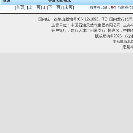
标识
会展名称/概况
[首页]
[上一页]
[下一页]
[未页]
1
总共有记录：
0
条 当前页位
国内统一连续出版物号:
CN 12-1093／TE
|国内发行代码
主管单位：中国石油天然气集团有限公司
主办
开户银行：建行天津广州道支行 帐户名：中国石油集团工
版权所有
2026
《
©
石
本系统由
北
您是