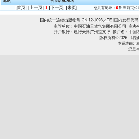
标识
会展名称/概况
[首页]
[上一页]
[下一页]
[未页]
1
总共有记录：
0
条 当前页位
国内统一连续出版物号:
CN 12-1093／TE
|国内发行代码
主管单位：中国石油天然气集团有限公司
主办
开户银行：建行天津广州道支行 帐户名：中国石油集团工
版权所有
2026
《
©
石
本系统由
北
您是