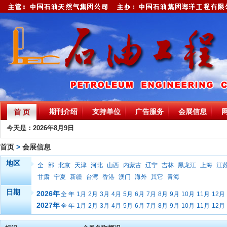
期刊介绍
支持单位
广告服务
会展信息
首 页
今天是：2026年8月9日
首页
>
会展信息
地区
全 部
北京
天津
河北
山西
内蒙古
辽宁
吉林
黑龙江
上海
江
甘肃
宁夏
新疆
台湾
香港
澳门
海外
其它
青海
日期
2026年
全 年
1月
2月
3月
4月
5月
6月
7月
8月
9月
10月
11月
12月
2027年
全 年
1月
2月
3月
4月
5月
6月
7月
8月
9月
10月
11月
12月