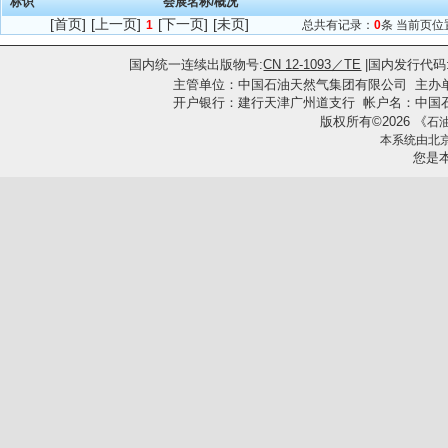
标识
会展名称/概况
[首页]
[上一页]
[下一页]
[未页]
1
总共有记录：
0
条 当前页位
国内统一连续出版物号:
CN 12-1093／TE
|国内发行代码
主管单位：中国石油天然气集团有限公司
主办
开户银行：建行天津广州道支行 帐户名：中国石油集团工
版权所有
2026
《
©
石
本系统由
北
您是