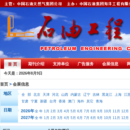
期刊介绍
支持单位
广告服务
会展信息
首 页
今天是：2026年8月9日
首页
>
会展信息
地区
全 部
北京
天津
河北
山西
内蒙古
辽宁
吉林
黑龙江
上海
江
甘肃
宁夏
新疆
台湾
香港
澳门
海外
其它
青海
日期
2026年
全 年
1月
2月
3月
4月
5月
6月
7月
8月
9月
10月
11月
12月
2027年
全 年
1月
2月
3月
4月
5月
6月
7月
8月
9月
10月
11月
12月