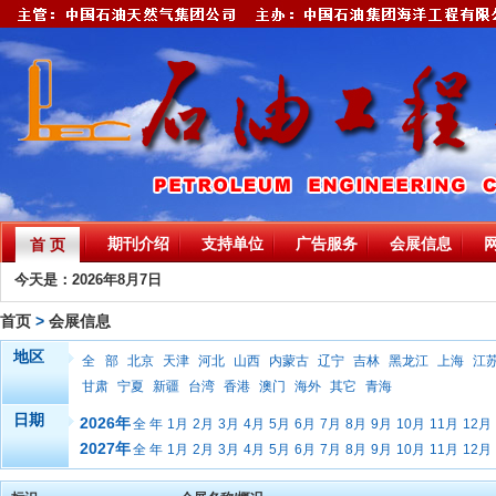
期刊介绍
支持单位
广告服务
会展信息
首 页
今天是：2026年8月7日
首页
>
会展信息
地区
全 部
北京
天津
河北
山西
内蒙古
辽宁
吉林
黑龙江
上海
江
甘肃
宁夏
新疆
台湾
香港
澳门
海外
其它
青海
日期
2026年
全 年
1月
2月
3月
4月
5月
6月
7月
8月
9月
10月
11月
12月
2027年
全 年
1月
2月
3月
4月
5月
6月
7月
8月
9月
10月
11月
12月