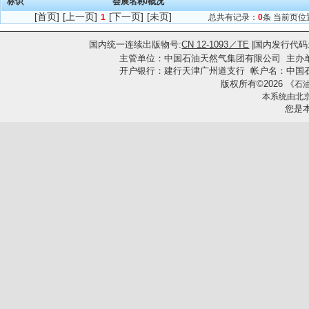
标识
会展名称/概况
[首页]
[上一页]
[下一页]
[未页]
1
总共有记录：
0
条 当前页位
国内统一连续出版物号:
CN 12-1093／TE
|国内发行代码
主管单位：中国石油天然气集团有限公司
主办
开户银行：建行天津广州道支行 帐户名：中国石油集团工
版权所有
2026
《
©
石
本系统由
北
您是